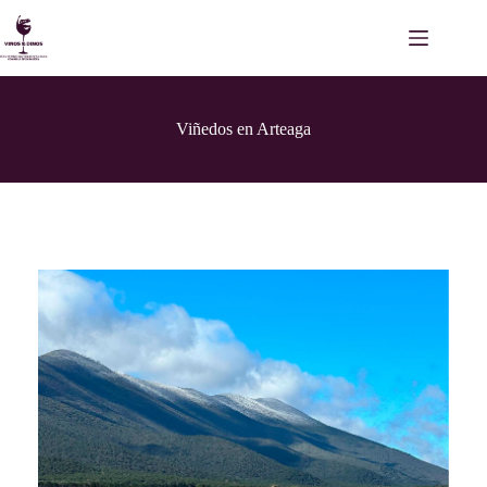
Saltar
al
contenido
Viñedos en Arteaga